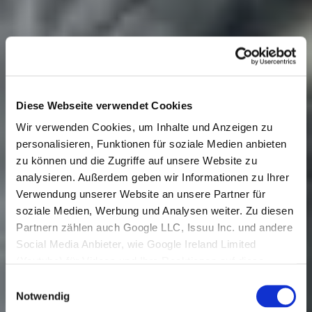
Diese Webseite verwendet Cookies
Wir verwenden Cookies, um Inhalte und Anzeigen zu
personalisieren, Funktionen für soziale Medien anbieten
zu können und die Zugriffe auf unsere Website zu
analysieren. Außerdem geben wir Informationen zu Ihrer
Verwendung unserer Website an unsere Partner für
soziale Medien, Werbung und Analysen weiter. Zu diesen
Partnern zählen auch Google LLC, Issuu Inc. und andere
Social Media Anbieter, wie Google Ireland Limited
(Youtube) für Videos und Ihre Reaktionen auf diese,
welche in den USA niedergelassen sind und dort
Einwilligungsauswahl
Datenverarbeitungen vornehmen.
Notwendig
Den USA wird vom Europäischen Gerichtshof kein