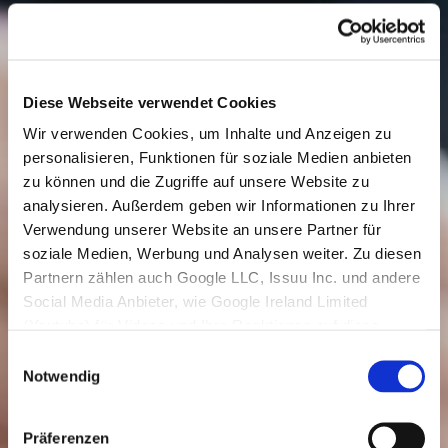
Diese Webseite verwendet Cookies
Wir verwenden Cookies, um Inhalte und Anzeigen zu
personalisieren, Funktionen für soziale Medien anbieten
zu können und die Zugriffe auf unsere Website zu
analysieren. Außerdem geben wir Informationen zu Ihrer
Verwendung unserer Website an unsere Partner für
soziale Medien, Werbung und Analysen weiter. Zu diesen
Partnern zählen auch Google LLC, Issuu Inc. und andere
Social Media Anbieter, wie Google Ireland Limited
(Youtube) für Videos und Ihre Reaktionen auf diese,
welche in den USA niedergelassen sind und dort
Einwilligungsauswahl
Datenverarbeitungen vornehmen.
Notwendig
Den USA wird vom Europäischen Gerichtshof kein
angemessenes Datenschutzniveau bescheinigt. Es
Präferenzen
besteht insbesondere das Risiko, dass ihre Daten dem