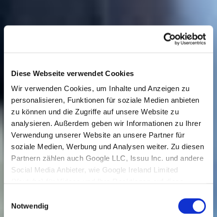
Diese Webseite verwendet Cookies
Wir verwenden Cookies, um Inhalte und Anzeigen zu
personalisieren, Funktionen für soziale Medien anbieten
zu können und die Zugriffe auf unsere Website zu
analysieren. Außerdem geben wir Informationen zu Ihrer
Verwendung unserer Website an unsere Partner für
soziale Medien, Werbung und Analysen weiter. Zu diesen
Partnern zählen auch Google LLC, Issuu Inc. und andere
Social Media Anbieter, wie Google Ireland Limited
(Youtube) für Videos und Ihre Reaktionen auf diese,
welche in den USA niedergelassen sind und dort
Einwilligungsauswahl
Datenverarbeitungen vornehmen.
Notwendig
Den USA wird vom Europäischen Gerichtshof kein