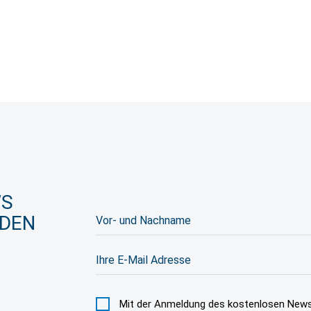
WS
Vor-
LDEN
und
Nachname
E-
Mail
Mit der Anmeldung des kostenlosen News