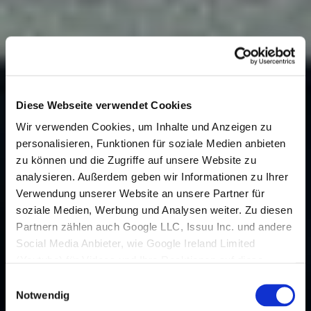
Diese Webseite verwendet Cookies
Wir verwenden Cookies, um Inhalte und Anzeigen zu
personalisieren, Funktionen für soziale Medien anbieten
zu können und die Zugriffe auf unsere Website zu
analysieren. Außerdem geben wir Informationen zu Ihrer
Verwendung unserer Website an unsere Partner für
soziale Medien, Werbung und Analysen weiter. Zu diesen
Partnern zählen auch Google LLC, Issuu Inc. und andere
Social Media Anbieter, wie Google Ireland Limited
(Youtube) für Videos und Ihre Reaktionen auf diese,
welche in den USA niedergelassen sind und dort
Einwilligungsauswahl
Datenverarbeitungen vornehmen.
Notwendig
Den USA wird vom Europäischen Gerichtshof kein