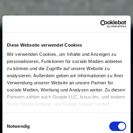
Diese Webseite verwendet Cookies
Wir verwenden Cookies, um Inhalte und Anzeigen zu
personalisieren, Funktionen für soziale Medien anbieten
zu können und die Zugriffe auf unsere Website zu
analysieren. Außerdem geben wir Informationen zu Ihrer
Verwendung unserer Website an unsere Partner für
soziale Medien, Werbung und Analysen weiter. Zu diesen
Partnern zählen auch Google LLC, Issuu Inc. und andere
Social Media Anbieter, wie Google Ireland Limited
(Youtube) für Videos und Ihre Reaktionen auf diese,
welche in den USA niedergelassen sind und dort
Einwilligungsauswahl
Datenverarbeitungen vornehmen.
Notwendig
Den USA wird vom Europäischen Gerichtshof kein