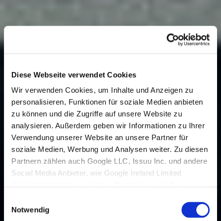
Diese Webseite verwendet Cookies
Wir verwenden Cookies, um Inhalte und Anzeigen zu
personalisieren, Funktionen für soziale Medien anbieten
zu können und die Zugriffe auf unsere Website zu
analysieren. Außerdem geben wir Informationen zu Ihrer
Verwendung unserer Website an unsere Partner für
soziale Medien, Werbung und Analysen weiter. Zu diesen
Partnern zählen auch Google LLC, Issuu Inc. und andere
Social Media Anbieter, wie Google Ireland Limited
(Youtube) für Videos und Ihre Reaktionen auf diese,
welche in den USA niedergelassen sind und dort
Einwilligungsauswahl
Datenverarbeitungen vornehmen.
Notwendig
Den USA wird vom Europäischen Gerichtshof kein